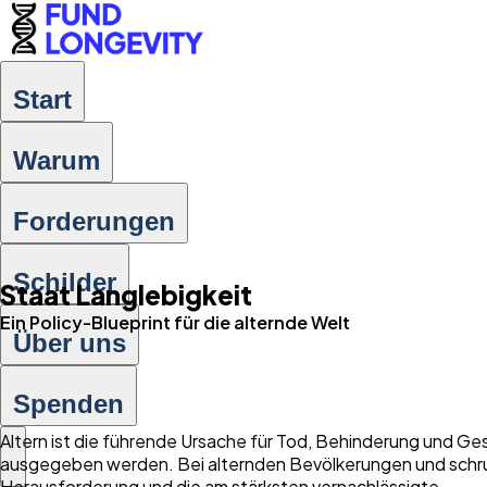
Start
Warum
Forderungen
Schilder
Staat Langlebigkeit
Ein Policy-Blueprint für die alternde Welt
Über uns
Spenden
Altern ist die führende Ursache für Tod, Behinderung und Ge
ausgegeben werden. Bei alternden Bevölkerungen und schru
Herausforderung und die am stärksten vernachlässigte.