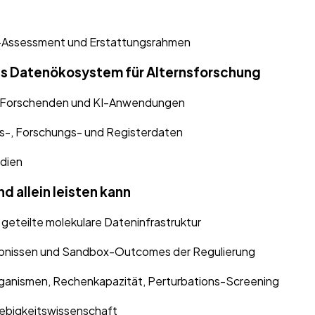
-Assessment und Erstattungsrahmen
res Datenökosystem für Alternsforschung
lle Forschenden und KI-Anwendungen
its-, Forschungs- und Registerdaten
udien
d allein leisten kann
eteilte molekulare Dateninfrastruktur
ebnissen und Sandbox-Outcomes der Regulierung
organismen, Rechenkapazität, Perturbations-Screening
lebigkeitswissenschaft