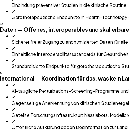
Einbindung präventiver Studien in die klinische Routine
Gerotherapeutische Endpunkte in Health-Technology
5
Daten — Offenes, interoperables und skalierba
Sicherer freier Zugang zu anonymisierten Daten für a
Einheitliche Interoperabilitätsstandards für Gesundhe
Standardisierte Endpunkte für gerotherapeutische St
6
International — Koordination für das, was kein Lan
KI-taugliche Perturbations-Screening-Programme und g
Gegenseitige Anerkennung von klinischen Studienerg
Geteilte Forschungsinfrastruktur: Nasslabors, Modell
Öffentliche Aufklärung gegen Desinformation zur Lang