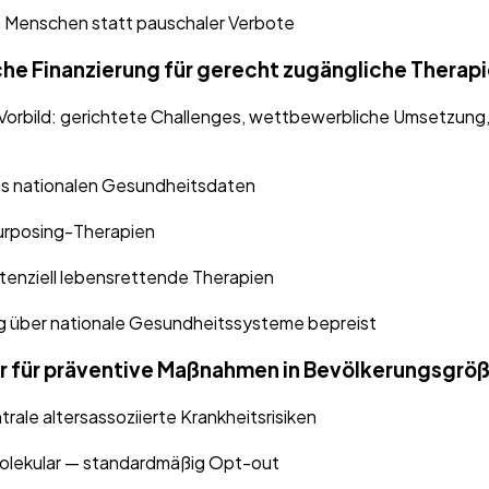
 Menschen statt pauschaler Verbote
che Finanzierung für gerecht zugängliche Therap
bild: gerichtete Challenges, wettbewerbliche Umsetzung, n
us nationalen Gesundheitsdaten
urposing-Therapien
enziell lebensrettende Therapien
ang über nationale Gesundheitssysteme bepreist
ur für präventive Maßnahmen in Bevölkerungsgrö
rale altersassoziierte Krankheitsrisiken
molekular — standardmäßig Opt-out